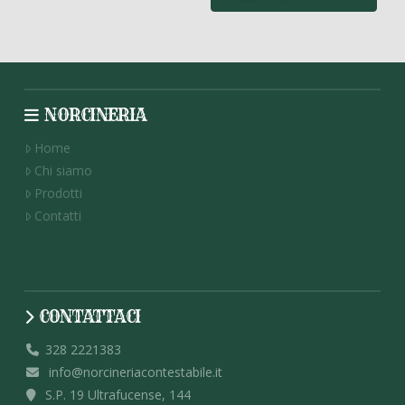
NORCINERIA
Home
Chi siamo
Prodotti
Contatti
CONTATTACI
328 2221383
info@norcineriacontestabile.it
S.P. 19 Ultrafucense, 144