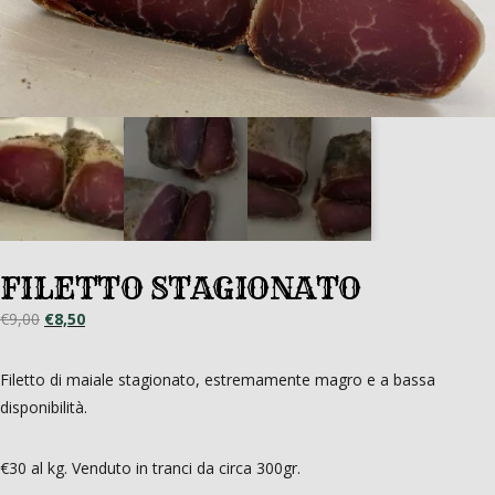
FILETTO STAGIONATO
Il
Il
€
9,00
€
8,50
prezzo
prezzo
originale
attuale
Filetto di maiale stagionato, estremamente magro e a bassa
era:
è:
disponibilità.
€9,00.
€8,50.
€30 al kg. Venduto in tranci da circa 300gr.