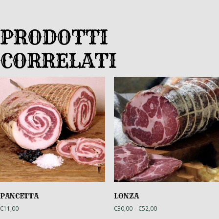
PRODOTTI
CORRELATI
PANCETTA
LONZA
€
11,00
€
30,00
–
€
52,00