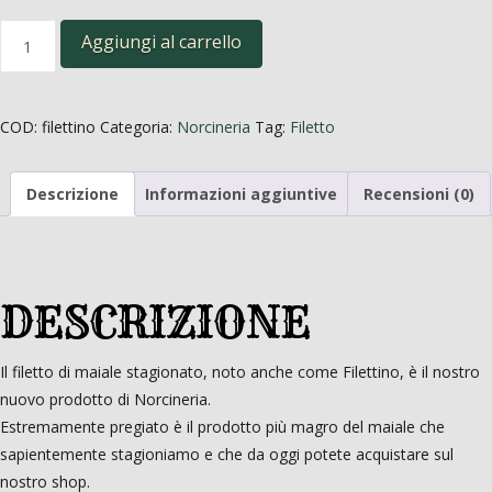
Filetto
Aggiungi al carrello
Stagionato
quantità
COD:
filettino
Categoria:
Norcineria
Tag:
Filetto
Descrizione
Informazioni aggiuntive
Recensioni (0)
DESCRIZIONE
Il filetto di maiale stagionato, noto anche come Filettino, è il nostro
nuovo prodotto di Norcineria.
Estremamente pregiato è il prodotto più magro del maiale che
sapientemente stagioniamo e che da oggi potete acquistare sul
nostro shop.