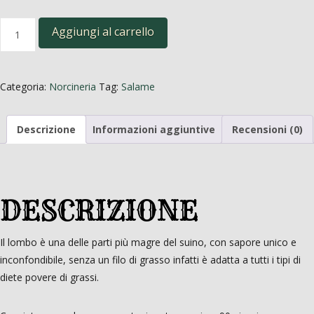
Lombo
Aggiungi al carrello
quantità
Categoria:
Norcineria
Tag:
Salame
Descrizione
Informazioni aggiuntive
Recensioni (0)
DESCRIZIONE
Il lombo è una delle parti più magre del suino, con sapore unico e
inconfondibile, senza un filo di grasso infatti è adatta a tutti i tipi di
diete povere di grassi.