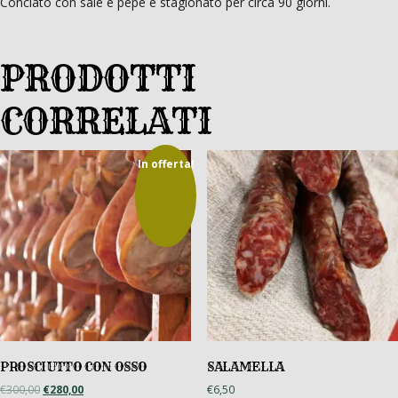
Conciato con sale e pepe e stagionato per circa 90 giorni.
PRODOTTI
CORRELATI
In offerta!
PROSCIUTTO CON OSSO
SALAMELLA
Il
Il
€
300,00
€
280,00
€
6,50